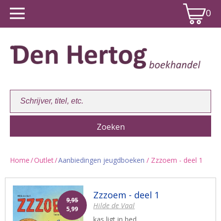
0
Home
/
Outlet
/
Aanbiedingen jeugdboeken
/ Zzzoem - deel 1
Winkelwagen:
0
Zzzoem - deel 1
9,95
Hilde de Vaal
5,99
kas ligt in bed