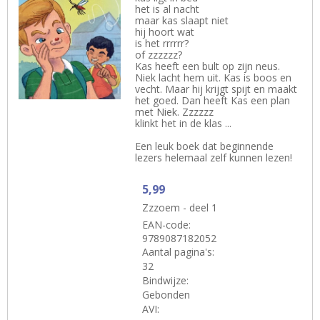
het is al nacht
maar kas slaapt niet
hij hoort wat
is het rrrrrr?
of zzzzzz?
Kas heeft een bult op zijn neus.
Niek lacht hem uit. Kas is boos en
vecht. Maar hij krijgt spijt en maakt
het goed. Dan heeft Kas een plan
met Niek. Zzzzzz
klinkt het in de klas ...
Een leuk boek dat beginnende
lezers helemaal zelf kunnen lezen!
5,99
Zzzoem - deel 1
EAN-code:
9789087182052
Aantal pagina's:
32
Bindwijze:
Gebonden
AVI: