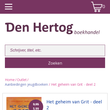
0
Home
/
Outlet
/
Aanbiedingen jeugdboeken
/ Het geheim van Grit - deel 2
Winkelwagen:
0
Het geheim van Grit - deel
9,95
2
5,99