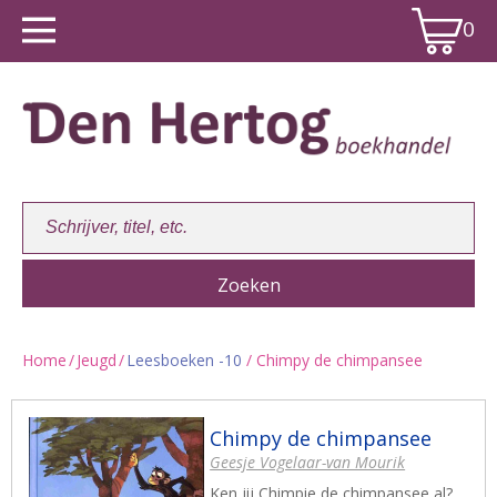
0
Home
/
Jeugd
/
Leesboeken -10
/ Chimpy de chimpansee
Winkelwagen:
0
Chimpy de chimpansee
Geesje Vogelaar-van Mourik
Ken jij Chimpie de chimpansee al?