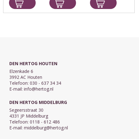
de serie
Spijtebijt en de
'Museum
dieren. Met
Oom Arjan
Ravage' over
kleurrijke
verteld dat
een meisje dat
platen van Fiep
Gretha 6 ziek is.
met haar
Westendorp
Anne schrikt
ouders een
daarvan. Haar
museum
lieve koe ...
opknapt en ...
DEN HERTOG HOUTEN
Elzenkade 6
3992 AC Houten
Telefoon: 030 - 637 34 34
E-mail:
info@hertog.nl
DEN HERTOG MIDDELBURG
Segeersstraat 30
4331 JP Middelburg
Telefoon: 0118 - 612 486
E-mail:
middelburg@hertog.nl