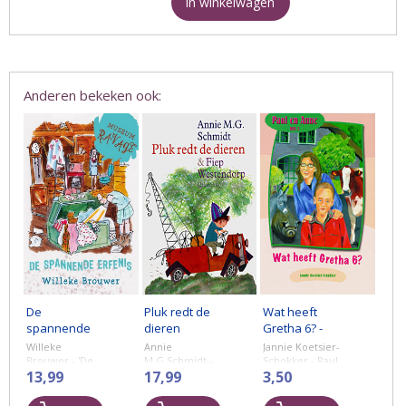
In winkelwagen
Anderen bekeken ook:
De
Pluk redt de
Wat heeft
spannende
dieren
Gretha 6? -
erfenis - deel
deel 2
Willeke
Annie
Jannie Koetsier-
1
Brouwer - 'De
M.G.Schmidt -
Schokker - Paul
spannende
13,99
Een boek met
17,99
en Anne - deel
3,50
erfenis' is het
korte verhalen
2
eerste deel uit
over Pluk,