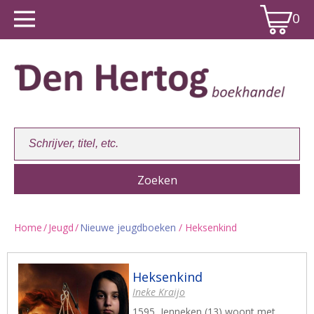
0
Home
/
Jeugd
/
Nieuwe jeugdboeken
/ Heksenkind
Winkelwagen:
0
Heksenkind
Ineke Kraijo
1595, Jenneken (13) woont met