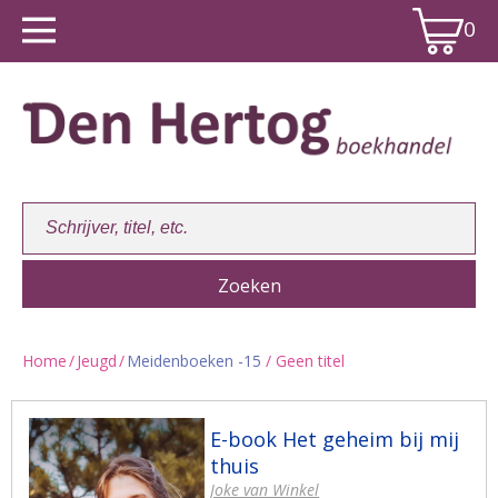
0
Home
/
Jeugd
/
Meidenboeken -15
/ Geen titel
Winkelwagen:
0
E-book Het geheim bij mij
thuis
Joke van Winkel