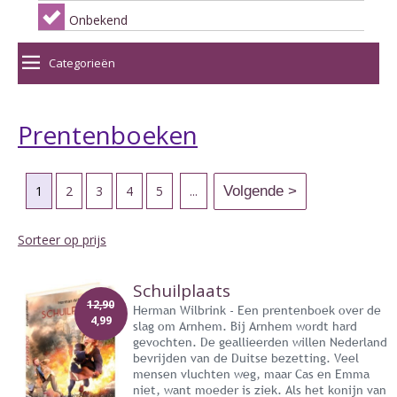
Onbekend
Categorieën
Prentenboeken
1
2
3
4
5
...
Sorteer op prijs
Schuilplaats
12,90
Herman Wilbrink - Een prentenboek over de
4,99
slag om Arnhem. Bij Arnhem wordt hard
gevochten. De geallieerden willen Nederland
bevrijden van de Duitse bezetting. Veel
mensen vluchten weg, maar Cas en Emma
niet, want moeder is ziek. Als het konijn van