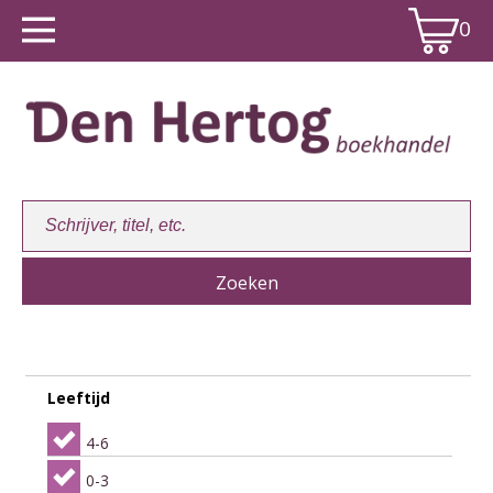
0
Winkelwagen:
0
Leeftijd
4-6
0-3