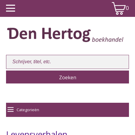
0
Winkelwagen:
0
Categorieën
Levensverhalen