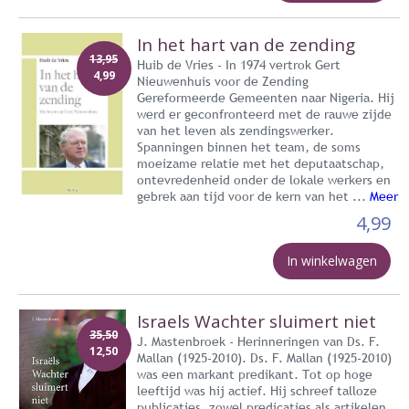
In het hart van de zending
13,95
Huib de Vries - In 1974 vertrok Gert
4,99
Nieuwenhuis voor de Zending
Gereformeerde Gemeenten naar Nigeria. Hij
werd er geconfronteerd met de rauwe zijde
van het leven als zendingswerker.
Spanningen binnen het team, de soms
moeizame relatie met het deputaatschap,
ontevredenheid onder de lokale werkers en
gebrek aan tijd voor de kern van het ...
Meer
4,99
In winkelwagen
Israels Wachter sluimert niet
35,50
J. Mastenbroek - Herinneringen van Ds. F.
12,50
Mallan (1925-2010). Ds. F. Mallan (1925-2010)
was een markant predikant. Tot op hoge
leeftijd was hij actief. Hij schreef talloze
publicaties, zowel predicaties als artikelen