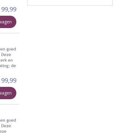
99,99
lwagen
 en goed
. Deze
terk en
aling; de
99,99
lwagen
 en goed
. Deze
Deze