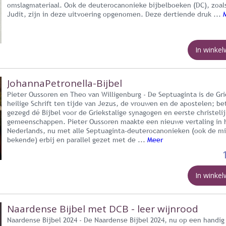
omslagmateriaal. Ook de deuterocanonieke bijbelboeken (DC), zoal
Judit, zijn in deze uitvoering opgenomen. Deze dertiende druk ...
In winke
JohannaPetronella-Bijbel
Pieter Oussoren en Theo van Willigenburg - De Septuaginta is de Gr
heilige Schrift ten tijde van Jezus, de vrouwen en de apostelen; be
gezegd dé Bijbel voor de Griekstalige synagogen en eerste christeli
gemeenschappen. Pieter Oussoren maakte een nieuwe vertaling in 
Nederlands, nu met alle Septuaginta-deuterocanonieken (ook de m
bekende) erbij en parallel gezet met de ...
Meer
In winke
Naardense Bijbel met DCB - leer wijnrood
Naardense Bijbel 2024 - De Naardense Bijbel 2024, nu op een handig