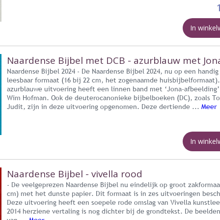
In winke
Naardense Bijbel met DCB - azurblauw met Jon
Naardense Bijbel 2024 - De Naardense Bijbel 2024, nu op een handig
leesbaar formaat (16 bij 22 cm, het zogenaamde huisbijbelformaat)
azurblauwe uitvoering heeft een linnen band met ‘Jona-afbeelding’
Wim Hofman. Ook de deuterocanonieke bijbelboeken (DC), zoals To
Judit, zijn in deze uitvoering opgenomen. Deze dertiende ...
Meer
In winke
Naardense Bijbel - vivella rood
- De veelgeprezen Naardense Bijbel nu eindelijk op groot zakformaa
cm) met het dunste papier. Dit formaat is in zes uitvoeringen besch
Deze uitvoering heeft een soepele rode omslag van Vivella kunstlee
2014 herziene vertaling is nog dichter bij de grondtekst. De beelde