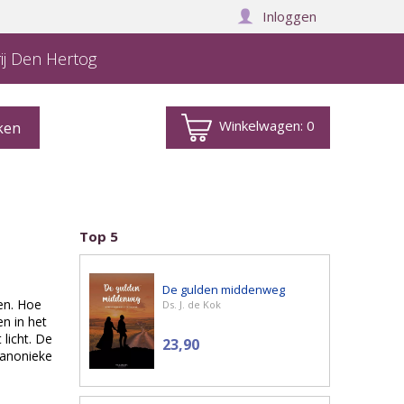
Inloggen
ij Den Hertog
Winkelwagen:
0
Top 5
De gulden middenweg
en. Hoe
Ds. J. de Kok
n in het
licht. De
23,90
canonieke