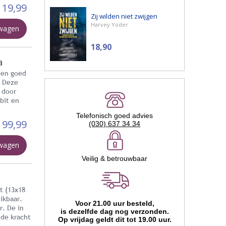
119,99
Zij wilden niet zwijgen
Harvey Yoder
lwagen
18,90
a
 en goed
. Deze
 door
bit en
Telefonisch goed advies
99,99
(030) 637 34 34
lwagen
Veilig & betrouwbaar
t (13x18
ikbaar.
Voor 21.00 uur besteld,
r. De in
is dezelfde dag nog verzonden.
nde kracht
Op vrijdag geldt dit tot 19.00 uur.