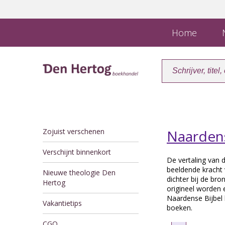
Home
N
Zojuist verschenen
Naardens
Verschijnt binnenkort
De vertaling van d
beeldende kracht
Nieuwe theologie Den
dichter bij de b
Hertog
origineel worden 
Naardense Bijbel 
Vakantietips
boeken.
CGO