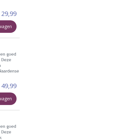
129,99
lwagen
 en goed
. Deze
n
 Naardense
149,99
lwagen
 en goed
. Deze
k