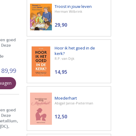
Troost in jouw leven
Herman Wilbrink
29,90
 en goed
. Deze
Hoor ik het goed in de
kerk?
de
R.P. van Dijk
89,99
14,95
lwagen
Moederhart
Abigaïl Janse-Pieterman
 en goed
. Deze
12,50
etallium,
(DC),