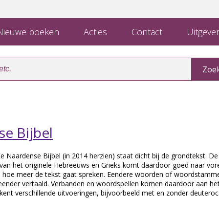
ieuwe boeken
Acties
Contact
Uitgever
e Bijbel
e Naardense Bijbel (in 2014 herzien) staat dicht bij de grondtekst. De
 van het originele Hebreeuws en Grieks komt daardoor goed naar vor
ron hoe meer de tekst gaat spreken. Eendere woorden of woordstamme
eender vertaald. Verbanden en woordspellen komen daardoor aan het 
kent verschillende uitvoeringen, bijvoorbeeld met en zonder deutero