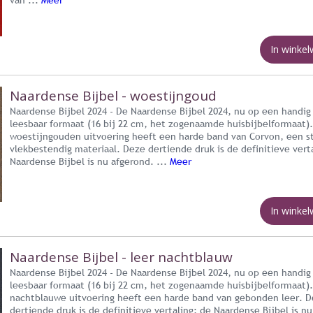
van ...
Meer
In winke
Naardense Bijbel - woestijngoud
Naardense Bijbel 2024 - De Naardense Bijbel 2024, nu op een handig
leesbaar formaat (16 bij 22 cm, het zogenaamde huisbijbelformaat)
woestijngouden uitvoering heeft een harde band van Corvon, een s
vlekbestendig materiaal. Deze dertiende druk is de definitieve vert
Naardense Bijbel is nu afgerond. ...
Meer
In winke
Naardense Bijbel - leer nachtblauw
Naardense Bijbel 2024 - De Naardense Bijbel 2024, nu op een handig
leesbaar formaat (16 bij 22 cm, het zogenaamde huisbijbelformaat)
nachtblauwe uitvoering heeft een harde band van gebonden leer. 
dertiende druk is de definitieve vertaling; de Naardense Bijbel is nu