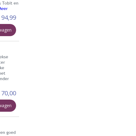
s Tobit en
Meer
94,99
lwagen
iekse
ter
jke
het
inder
170,00
lwagen
 en goed