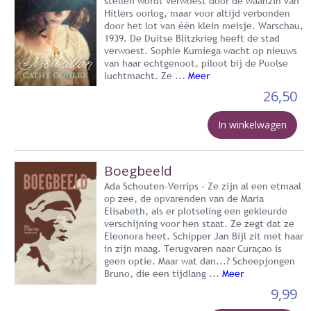
stellen wordt verwoest door de waanzin van
Hitlers oorlog, maar voor altijd verbonden
door het lot van één klein meisje. Warschau,
1939. De Duitse Blitzkrieg heeft de stad
verwoest. Sophie Kumiega wacht op nieuws
van haar echtgenoot, piloot bij de Poolse
luchtmacht. Ze ...
Meer
26,50
In winkelwagen
Boegbeeld
Ada Schouten-Verrips - Ze zijn al een etmaal
op zee, de opvarenden van de Maria
Elisabeth, als er plotseling een gekleurde
verschijning voor hen staat. Ze zegt dat ze
Eleonora heet. Schipper Jan Bijl zit met haar
in zijn maag. Terugvaren naar Curaçao is
geen optie. Maar wat dan...? Scheepjongen
Bruno, die een tijdlang ...
Meer
9,99