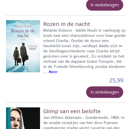
In winkelwagen
Rozen in de nacht
Melanie Dobson - Addie Hoult is wanhopig op
zoek naar een stamceldonor voor haar goede
vriend Charlie. Omdat de donor een
familielid moet zijn, verdiept Addie zich in
de familiegeschiedenis waar Charlie altijd
gesloten over is geweest. Zo ontdekt ze het
verhaal van de dappere Grace Tonquin, die
in de Tweede Wereldoorlog Joodse kinderen
...
Meer
25,99
In winkelwagen
Glimp van een belofte
Jan-Willem Arkeraats - Goedereede, 1800. In
de smalle straatjes van het door Fransen
overheerste stadje vecht Leuntje van der