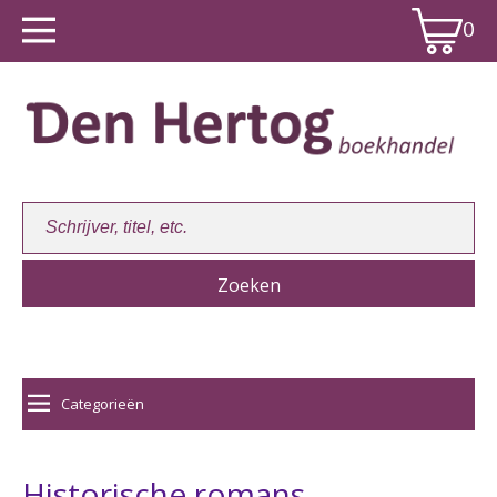
0
Winkelwagen:
0
Categorieën
Historische romans