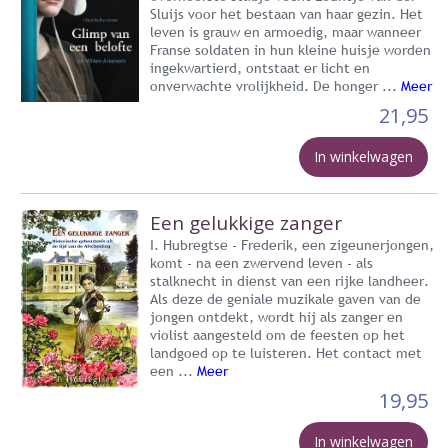
Sluijs voor het bestaan van haar gezin. Het
leven is grauw en armoedig, maar wanneer
Franse soldaten in hun kleine huisje worden
ingekwartierd, ontstaat er licht en
onverwachte vrolijkheid. De honger ...
Meer
21,95
In winkelwagen
Een gelukkige zanger
I. Hubregtse - Frederik, een zigeunerjongen,
komt - na een zwervend leven - als
stalknecht in dienst van een rijke landheer.
Als deze de geniale muzikale gaven van de
jongen ontdekt, wordt hij als zanger en
violist aangesteld om de feesten op het
landgoed op te luisteren. Het contact met
een ...
Meer
19,95
In winkelwagen