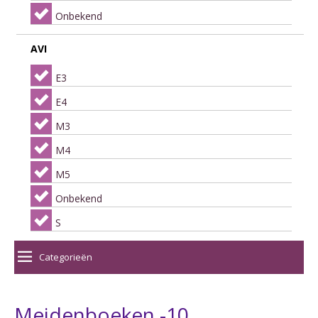
Onbekend
AVI
E3
E4
M3
M4
M5
Onbekend
S
Categorieën
Meidenboeken -10