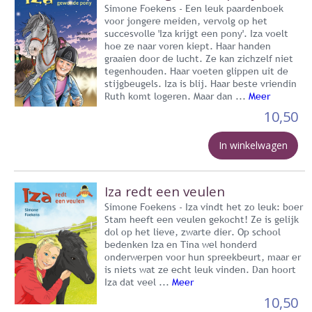
Simone Foekens - Een leuk paardenboek
voor jongere meiden, vervolg op het
succesvolle 'Iza krijgt een pony'. Iza voelt
hoe ze naar voren kiept. Haar handen
graaien door de lucht. Ze kan zichzelf niet
tegenhouden. Haar voeten glippen uit de
stijgbeugels. Iza is blij. Haar beste vriendin
Ruth komt logeren. Maar dan ...
Meer
10,50
In winkelwagen
Iza redt een veulen
Simone Foekens - Iza vindt het zo leuk: boer
Stam heeft een veulen gekocht! Ze is gelijk
dol op het lieve, zwarte dier. Op school
bedenken Iza en Tina wel honderd
onderwerpen voor hun spreekbeurt, maar er
is niets wat ze echt leuk vinden. Dan hoort
Iza dat veel ...
Meer
10,50