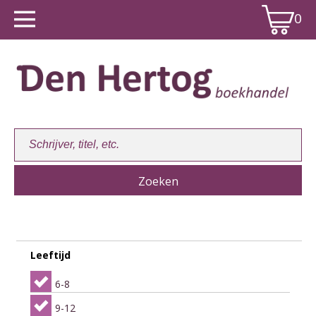
0
Winkelwagen:
0
Leeftijd
6-8
9-12