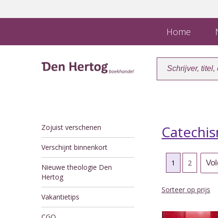
Home
N
Zojuist verschenen
Catechis
Verschijnt binnenkort
1
2
Nieuwe theologie Den
Hertog
Sorteer op prijs
Vakantietips
CGO