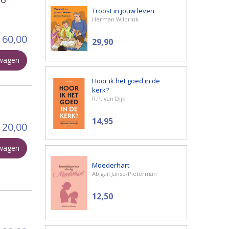
Troost in jouw leven
Herman Wilbrink
60,00
29,90
lwagen
Hoor ik het goed in de
kerk?
R.P. van Dijk
14,95
20,00
lwagen
Moederhart
Abigaïl Janse-Pieterman
12,50