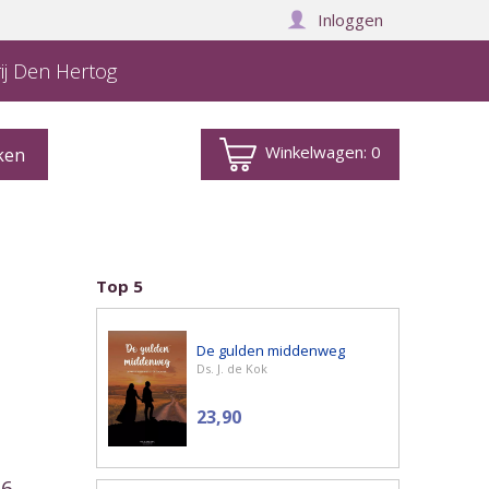
Inloggen
ij Den Hertog
Winkelwagen:
0
Top 5
De gulden middenweg
Ds. J. de Kok
23,90
 6