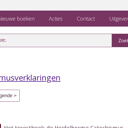
ieuwe boeken
Acties
Contact
Uitgever
musverklaringen
Het troostboek: de Heidelbergse Catechismus -