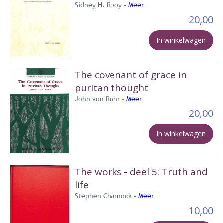
Sidney H. Rooy -
Meer
20,00
In winkelwagen
The covenant of grace in
puritan thought
John von Rohr -
Meer
20,00
In winkelwagen
The works - deel 5: Truth and
life
Stephen Charnock -
Meer
10,00