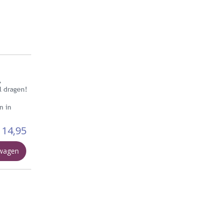
,
l dragen!
n in
14,95
lwagen