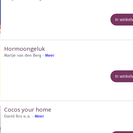
In winke
Hormoongeluk
Marije van den Berg -
Meer
In winke
Cocos your home
David Ros e.a. -
Meer