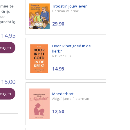
Troost in jouw leven
 mee te
Herman Wilbrink
 Grijs
aar
prachtig.
29,90
14,95
Hoor ik het goed in de
lwagen
kerk?
R.P. van Dijk
14,95
15,00
lwagen
Moederhart
Abigaïl Janse-Pieterman
12,50