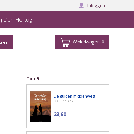
Inloggen
ij Den Hertog
Winkelwagen:
0
Top 5
De gulden middenweg
Ds. J. de Kok
23,90