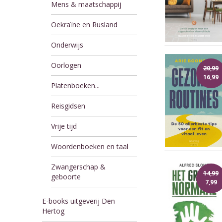
Mens & maatschappij
Oekraïne en Rusland
Onderwijs
Oorlogen
20,99
16,99
Platenboeken...
Reisgidsen
Vrije tijd
Woordenboeken en taal
Zwangerschap &
14,99
geboorte
7,99
E-books uitgeverij Den
Hertog