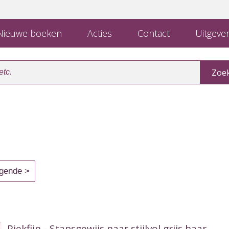
ieuwe boeken
Acties
Contact
Uitgever
Piekfijn - Stapsgewijs naar stijlvol grijs haar