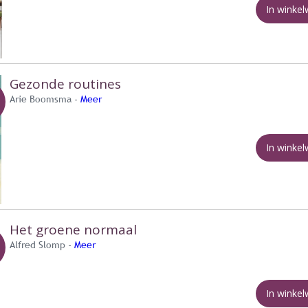
In winke
Gezonde routines
Arie Boomsma -
Meer
In winke
Het groene normaal
Alfred Slomp -
Meer
In winke