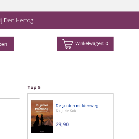
ij Den Hertog
Winkelwagen:
0
Top 5
De gulden middenweg
Ds. J. de Kok
23,90