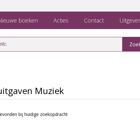
ieuwe boeken
Acties
Contact
Uitgever
uitgaven Muziek
evonden bij huidige zoekopdracht