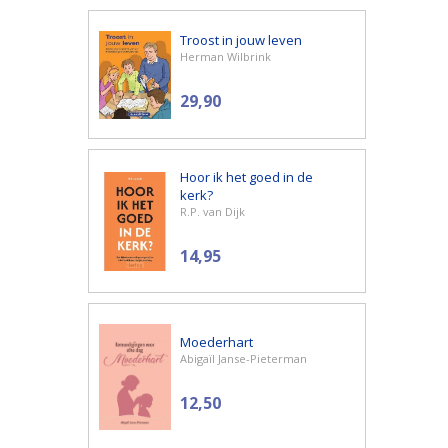
Troost in jouw leven
Herman Wilbrink
29,90
Hoor ik het goed in de
kerk?
R.P. van Dijk
14,95
Moederhart
Abigaïl Janse-Pieterman
12,50