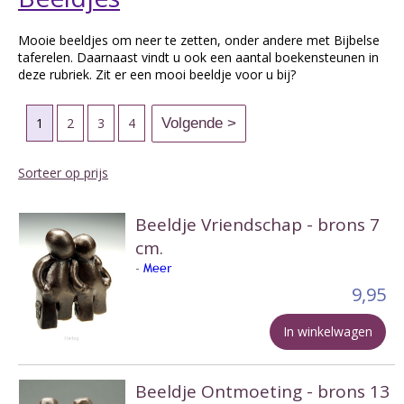
Mooie beeldjes om neer te zetten, onder andere met Bijbelse
taferelen. Daarnaast vindt u ook een aantal boekensteunen in
deze rubriek. Zit er een mooi beeldje voor u bij?
1
2
3
4
Sorteer op prijs
Beeldje Vriendschap - brons 7
cm.
-
Meer
9,95
In winkelwagen
Beeldje Ontmoeting - brons 13