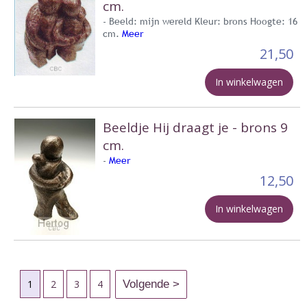
cm.
- Beeld: mijn wereld Kleur: brons Hoogte: 16
cm.
Meer
21,50
In winkelwagen
Beeldje Hij draagt je - brons 9
cm.
-
Meer
12,50
In winkelwagen
1
2
3
4