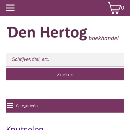
0
Winkelwagen:
0
Categorieën
Knutselen