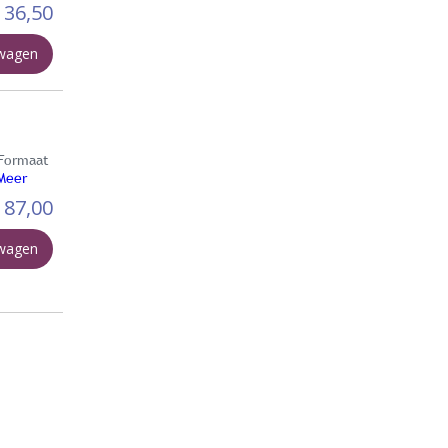
136,50
lwagen
 Formaat
Meer
87,00
lwagen