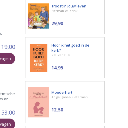
Troost in jouw leven
Herman Wilbrink
29,90
n,
Hoor ik het goed in de
19,00
kerk?
R.P. van Dijk
lwagen
14,95
Moederhart
ritmische
Abigaïl Janse-Pieterman
es en
12,50
53,00
lwagen