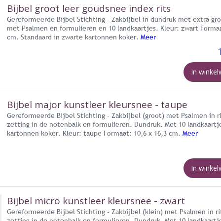
Bijbel groot leer goudsnee index rits
Gereformeerde Bijbel Stichting - Zakbijbel in dundruk met extra gro
met Psalmen en formulieren en 10 landkaartjes. Kleur: zwart Formaa
cm. Standaard in zwarte kartonnen koker.
Meer
In winke
Bijbel major kunstleer kleursnee - taupe
Gereformeerde Bijbel Stichting - Zakbijbel (groot) met Psalmen in 
zetting in de notenbalk en formulieren. Dundruk. Met 10 landkaartj
kartonnen koker. Kleur: taupe Formaat: 10,6 x 16,3 cm.
Meer
In winke
Bijbel micro kunstleer kleursnee - zwart
Gereformeerde Bijbel Stichting - Zakbijbel (klein) met Psalmen in r
zetting in de notenbalk en formulieren. Dundruk. Met 10 landkaartj