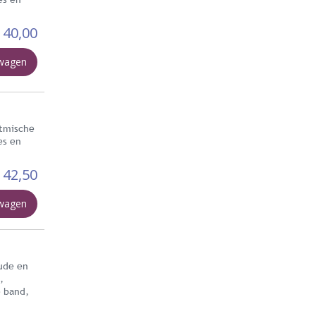
40,00
lwagen
itmische
es en
42,50
lwagen
Oude en
,
e band,