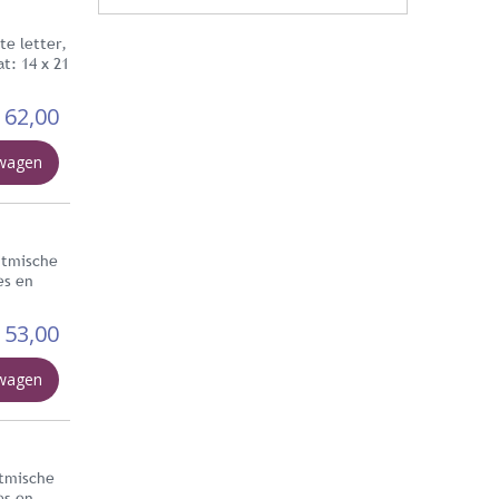
te letter,
t: 14 x 21
162,00
lwagen
ritmische
es en
53,00
lwagen
itmische
es en