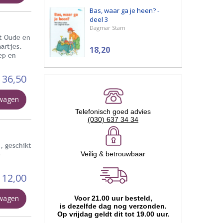
Bas, waar ga je heen? -
deel 3
Dagmar Stam
et Oude en
artjes.
18,20
ep en
136,50
lwagen
Telefonisch goed advies
(030) 637 34 34
, geschikt
e
Veilig & betrouwbaar
12,00
lwagen
Voor 21.00 uur besteld,
is dezelfde dag nog verzonden.
Op vrijdag geldt dit tot 19.00 uur.