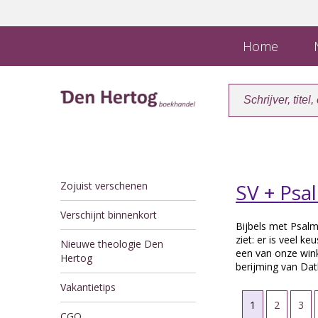
Home
N
Zojuist verschenen
SV + Psa
Verschijnt binnenkort
Bijbels met Psalm
ziet: er is veel k
Nieuwe theologie Den
een van onze wink
Hertog
berijming van Dat
Vakantietips
1
2
3
CGO