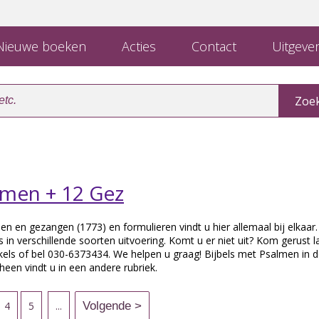
ieuwe boeken
Acties
Contact
Uitgever
lmen + 12 Gez
en en gezangen (1773) en formulieren vindt u hier allemaal bij elkaar.
eus in verschillende soorten uitvoering. Komt u er niet uit? Kom gerust l
els of bel 030-6373434. We helpen u graag! Bijbels met Psalmen in 
heen vindt u in een andere rubriek.
4
5
...