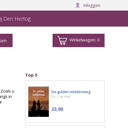
Inloggen
ij Den Hertog
Winkelwagen:
0
Top 5
 Zoals u
De gulden middenweg
angs in
Ds. J. de Kok
de
23,90