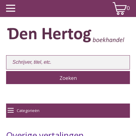
0
Winkelwagen:
0
Categorieën
Overige vertalingen