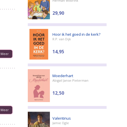
Herman Wilbrink
29,90
Hoor ik het goed in de kerk?
R.P. van Dijk
14,95
Meer
Moederhart
Abigaïl Janse-Pieterman
12,50
Meer
Valentinus
Jamie Ogle