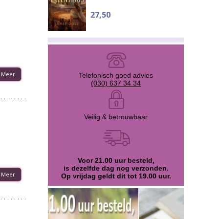
27,50
Meer
Telefonisch goed advies
(030) 637 34 34
Veilig & betrouwbaar
Voor 21.00 uur besteld,
is dezelfde dag nog verzonden.
Meer
Op vrijdag geldt dit tot 19.00 uur.