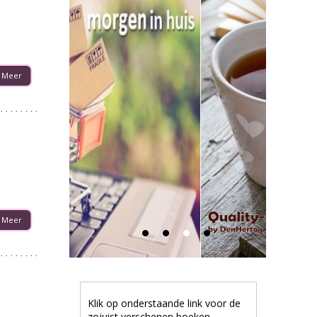
Meer
Meer
Klik op onderstaande link voor de
zojuist verschenen boeken