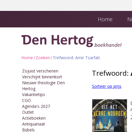
Home
Ni
Boekhandel en
Downloads
Home
/
Zoeken
/
Trefwoord: Amir Tsarfati
Zojuist verschenen
Trefwoord:
Verschijnt binnenkort
Nieuwe theologie Den
Sorteer op prijs
Hertog
Vakantietips
CGO
Agenda's 2027
Outlet
Actieboeken
Antiquariaat
Bijbels