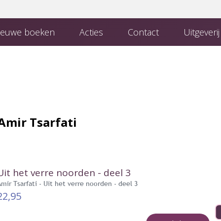
euwe boeken
Acties
Contact
Uitgeveri
 Uitgeverij
Boeken van uitgeverij Den Hertog
Contact met de redactie
Amir Tsarfati
Uit het verre noorden - deel 3
Amir Tsarfati - Uit het verre noorden - deel 3
22,95