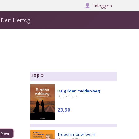
Inloggen
j Den Hertog
Over ons
Manuscript insturen
Winkelwagen:
0
Top 5
De gulden middenweg
Ds. J. de Kok
23,90
Meer
Troost in jouw leven