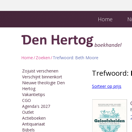
Home
Ni
Boekhandel en
Downloads
Home
/
Zoeken
/
Trefwoord: Beth Moore
Zojuist verschenen
Trefwoord:
Verschijnt binnenkort
Nieuwe theologie Den
Sorteer op prijs
Hertog
Vakantietips
CGO
Agenda's 2027
Outlet
Actieboeken
Antiquariaat
Bijbels