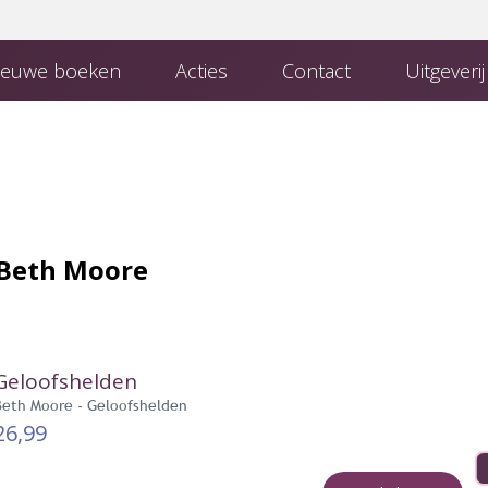
euwe boeken
Acties
Contact
Uitgeveri
 Uitgeverij
Boeken van uitgeverij Den Hertog
Contact met de redactie
Beth Moore
Geloofshelden
Beth Moore - Geloofshelden
26,99