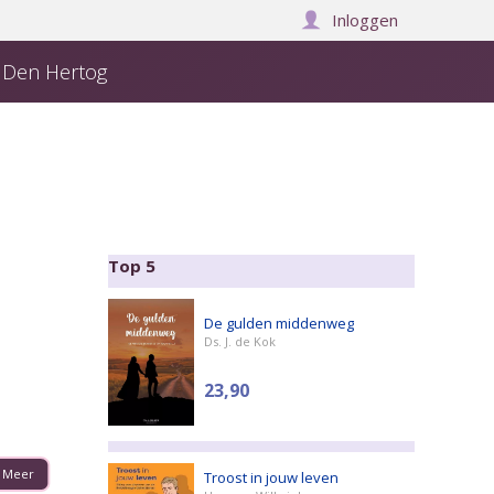
Inloggen
j Den Hertog
Over ons
Manuscript insturen
Winkelwagen:
0
Top 5
De gulden middenweg
Ds. J. de Kok
23,90
Meer
Troost in jouw leven