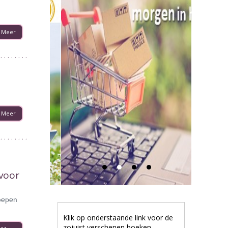
Meer
Meer
 voor
roepen
Klik op onderstaande link voor de
zojuist verschenen boeken