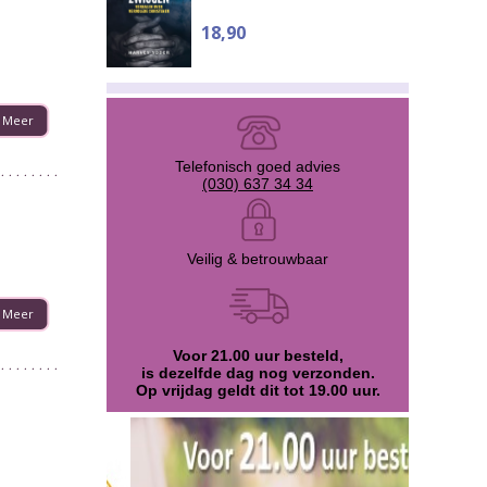
18,90
Meer
Telefonisch goed advies
(030) 637 34 34
Veilig & betrouwbaar
Meer
Voor 21.00 uur besteld,
is dezelfde dag nog verzonden.
Op vrijdag geldt dit tot 19.00 uur.