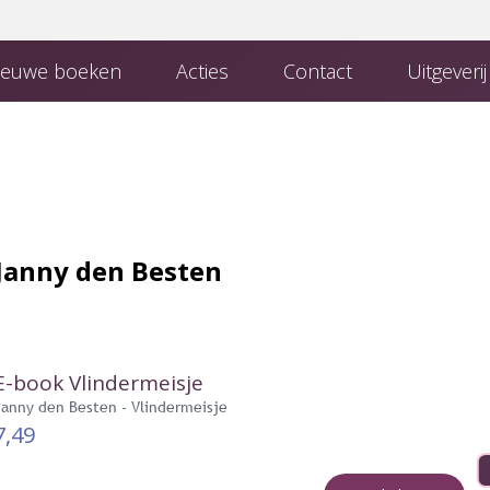
euwe boeken
Acties
Contact
Uitgeveri
 Uitgeverij
Boeken van uitgeverij Den Hertog
Contact met de redactie
Janny den Besten
E-book Vlindermeisje
Janny den Besten - Vlindermeisje
7,49