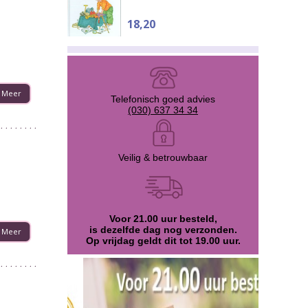
18,20
Meer
Telefonisch goed advies
(030) 637 34 34
Veilig & betrouwbaar
Voor 21.00 uur besteld,
is dezelfde dag nog verzonden.
Meer
Op vrijdag geldt dit tot 19.00 uur.