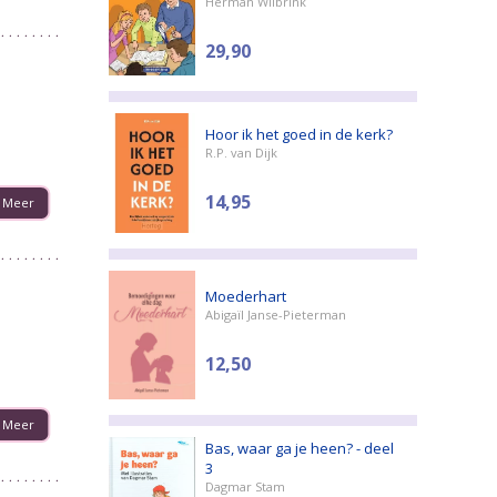
Herman Wilbrink
29,90
Hoor ik het goed in de kerk?
R.P. van Dijk
14,95
Meer
Moederhart
Abigaïl Janse-Pieterman
12,50
Meer
Bas, waar ga je heen? - deel
3
Dagmar Stam