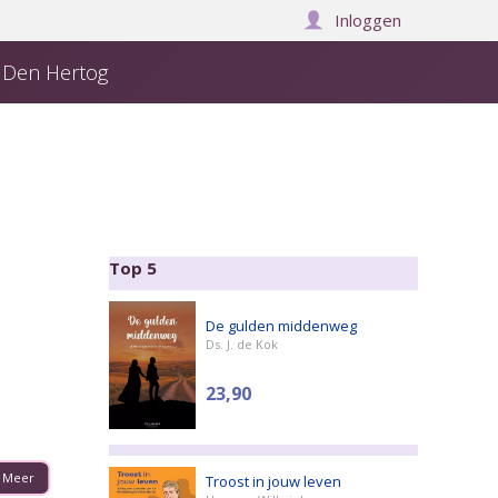
Inloggen
j Den Hertog
Over ons
Manuscript insturen
Winkelwagen:
0
Top 5
De gulden middenweg
Ds. J. de Kok
23,90
Meer
Troost in jouw leven