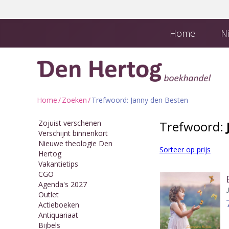
Home
Ni
Boekhandel en
Downloads
Home
/
Zoeken
/
Trefwoord: Janny den Besten
Zojuist verschenen
Trefwoord:
Verschijnt binnenkort
Nieuwe theologie Den
Sorteer op prijs
Hertog
Vakantietips
CGO
Agenda's 2027
Outlet
Actieboeken
Antiquariaat
Bijbels