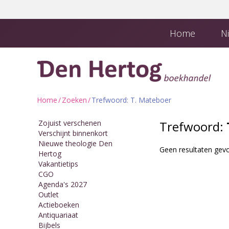
Home
Ni
Boekhandel en
Downloads
Home
/
Zoeken
/
Trefwoord: T. Mateboer
Zojuist verschenen
Trefwoord:
Verschijnt binnenkort
Nieuwe theologie Den
Geen resultaten gevo
Hertog
Vakantietips
CGO
Agenda's 2027
Outlet
Actieboeken
Antiquariaat
Bijbels