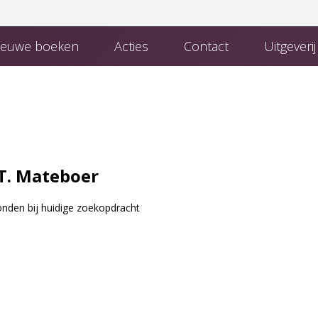
euwe boeken
Acties
Contact
Uitgeveri
 Uitgeverij
Boeken van uitgeverij Den Hertog
Contact met de redactie
T. Mateboer
nden bij huidige zoekopdracht