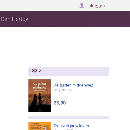
Inloggen
j Den Hertog
Over ons
Manuscript insturen
Winkelwagen:
0
Top 5
De gulden middenweg
Ds. J. de Kok
23,90
Troost in jouw leven