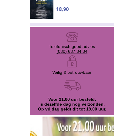
18,90
Telefonisch goed advies
(030) 637 34 34
Veilig & betrouwbaar
Voor 21.00 uur besteld,
is dezelfde dag nog verzonden.
Op vrijdag geldt dit tot 19.00 uur.