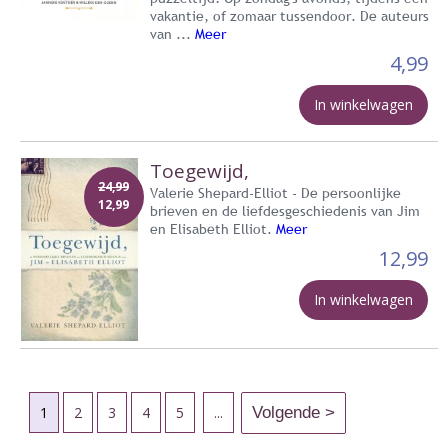
vakantie, of zomaar tussendoor. De auteurs
van ...
Meer
4,99
In winkelwagen
Toegewijd,
24,99
Valerie Shepard-Elliot - De persoonlijke
12,99
brieven en de liefdesgeschiedenis van Jim
en Elisabeth Elliot.
Meer
12,99
In winkelwagen
1
2
3
4
5
...