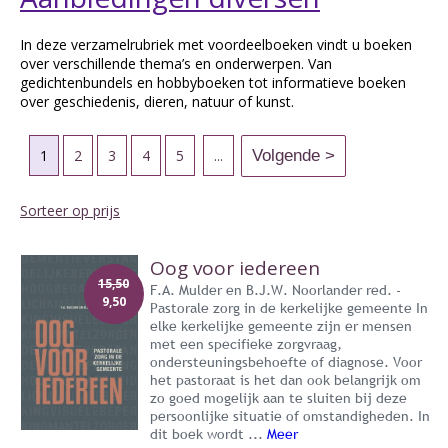
In deze verzamelrubriek met voordeelboeken vindt u boeken
over verschillende thema’s en onderwerpen. Van
gedichtenbundels en hobbyboeken tot informatieve boeken
over geschiedenis, dieren, natuur of kunst.
1
2
3
4
5
...
Sorteer op prijs
Oog voor iedereen
15,50
F.A. Mulder en B.J.W. Noorlander red. -
9,50
Pastorale zorg in de kerkelijke gemeente In
elke kerkelijke gemeente zijn er mensen
met een specifieke zorgvraag,
ondersteuningsbehoefte of diagnose. Voor
het pastoraat is het dan ook belangrijk om
zo goed mogelijk aan te sluiten bij deze
persoonlijke situatie of omstandigheden. In
dit boek wordt ...
Meer