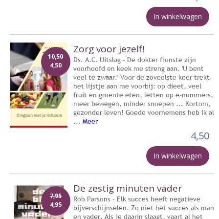
In winkelwagen
Zorg voor jezelf!
10,50
Ds. A.C. Uitslag - De dokter fronste zijn
4,50
voorhoofd en keek me streng aan. 'U bent
veel te zwaar.' Voor de zoveelste keer trekt
het lijstje aan me voorbij: op dieet, veel
fruit en groente eten, letten op e-nummers,
meer bewegen, minder snoepen ... Kortom,
gezonder leven! Goede voornemens heb ik al
...
Meer
4,50
In winkelwagen
De zestig minuten vader
7,95
Rob Parsons - Elk succes heeft negatieve
4,95
bijverschijnselen. Zo niet het succes als man
en vader. Als je daarin slaagt, vaart al het