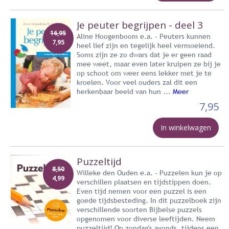
Je peuter begrijpen - deel 3
16,95
Aline Hoogenboom e.a. - Peuters kunnen
7,95
heel lief zijn en tegelijk heel vermoeiend.
Soms zijn ze zo dwars dat je er geen raad
mee weet, maar even later kruipen ze bij je
op schoot om weer eens lekker met je te
kroelen. Voor veel ouders zal dit een
herkenbaar beeld van hun ...
Meer
7,95
In winkelwagen
Puzzeltijd
8,50
Willeke den Ouden e.a. - Puzzelen kun je op
4,99
verschillen plaatsen en tijdstippen doen.
Even tijd nemen voor een puzzel is een
goede tijdsbesteding. In dit puzzelboek zijn
verschillende soorten Bijbelse puzzels
opgenomen voor diverse leeftijden. Neem
puzzeltijd! Op zondag's avonds, tijdens een