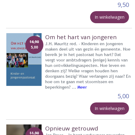
9,50
In winkelwagen
Om het hart van jongeren
16,90
J.H. Mauritz red. - Kinderen en jongeren
5,00
maken deel uit van gezin én gemeente. Hoe
bereik je in het pastoraat hun hart? Dat
vergt voor ambtsdragers (enige) kennis van
hun ontwikkelingsaspecten. Hoe leven en
denken zij? Welke vragen houden hen
doorgaans bezig? Waar verlangen zij naar? En
hoe om te gaan met stoornissen en
beperkingen? ...
Meer
5,00
In winkelwagen
Opnieuw getrouwd
11,90
Jan Proos - Je bent weduwnaar geworden.