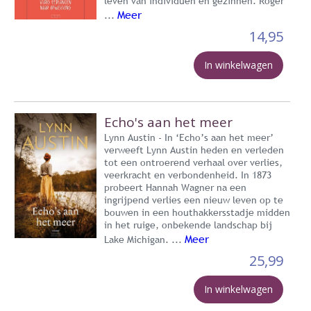
leven van individuen en gezinnen. Roger
Meer
...
14,95
In winkelwagen
Echo's aan het meer
Lynn Austin - In ‘Echo’s aan het meer’
verweeft Lynn Austin heden en verleden
tot een ontroerend verhaal over verlies,
veerkracht en verbondenheid. In 1873
probeert Hannah Wagner na een
ingrijpend verlies een nieuw leven op te
bouwen in een houthakkersstadje midden
in het ruige, onbekende landschap bij
Meer
Lake Michigan. ...
25,99
In winkelwagen