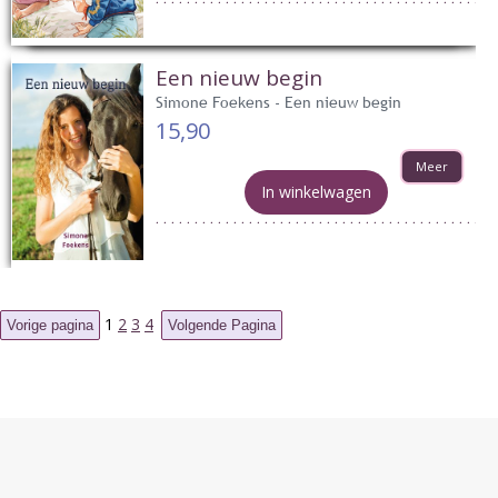
Een nieuw begin
Simone Foekens - Een nieuw begin
15,90
Meer
In winkelwagen
1
2
3
4