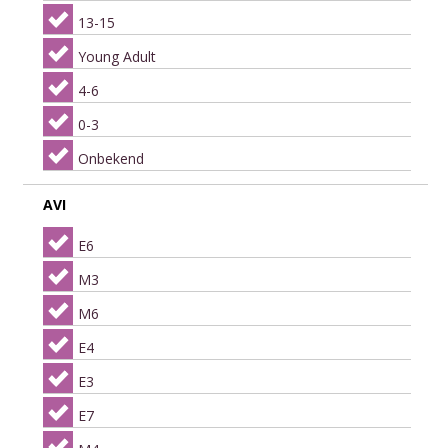
13-15
Young Adult
4-6
0-3
Onbekend
AVI
E6
M3
M6
E4
E3
E7