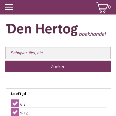
0
Winkelwagen:
0
Leeftijd
6-8
9-12