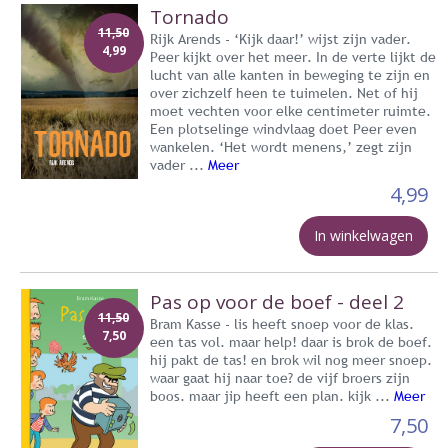
Tornado
11,50
Rijk Arends - ‘Kijk daar!’ wijst zijn vader.
4,99
Peer kijkt over het meer. In de verte lijkt de
lucht van alle kanten in beweging te zijn en
over zichzelf heen te tuimelen. Net of hij
moet vechten voor elke centimeter ruimte.
Een plotselinge windvlaag doet Peer even
wankelen. ‘Het wordt menens,’ zegt zijn
vader ...
Meer
4,99
In winkelwagen
Pas op voor de boef - deel 2
11,50
Bram Kasse - lis heeft snoep voor de klas.
7,50
een tas vol. maar help! daar is brok de boef.
hij pakt de tas! en brok wil nog meer snoep.
waar gaat hij naar toe? de vijf broers zijn
boos. maar jip heeft een plan. kijk ...
Meer
7,50