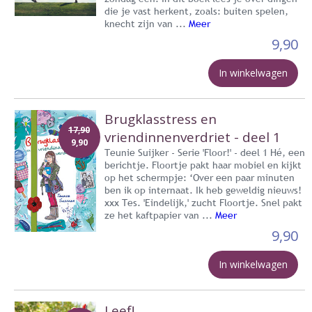
die je vast herkent, zoals: buiten spelen,
knecht zijn van ...
Meer
9,90
In winkelwagen
Brugklasstress en
17,90
vriendinnenverdriet - deel 1
9,90
Teunie Suijker - Serie 'Floor!' - deel 1 Hé, een
berichtje. Floortje pakt haar mobiel en kijkt
op het schermpje: ‘Over een paar minuten
ben ik op internaat. Ik heb geweldig nieuws!
xxx Tes. 'Eindelijk,' zucht Floortje. Snel pakt
ze het kaftpapier van ...
Meer
9,90
In winkelwagen
Leef!