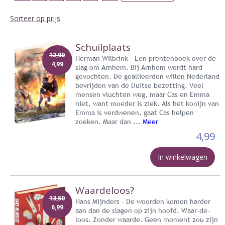
Sorteer op prijs
Schuilplaats
12,90
Herman Wilbrink - Een prentenboek over de
4,99
slag om Arnhem. Bij Arnhem wordt hard
gevochten. De geallieerden willen Nederland
bevrijden van de Duitse bezetting. Veel
mensen vluchten weg, maar Cas en Emma
niet, want moeder is ziek. Als het konijn van
Emma is verdwenen, gaat Cas helpen
zoeken. Maar dan ...
Meer
4,99
In winkelwagen
Waardeloos?
13,50
Hans Mijnders - De woorden komen harder
6,99
aan dan de slagen op zijn hoofd. Waar-de-
loos. Zonder waarde. Geen moment zou zijn