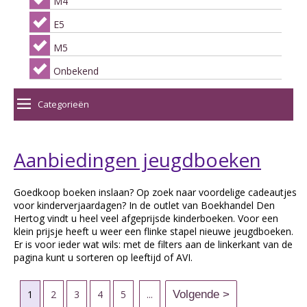
M4
E5
M5
Onbekend
Categorieën
Aanbiedingen jeugdboeken
Goedkoop boeken inslaan? Op zoek naar voordelige cadeautjes
voor kinderverjaardagen? In de outlet van Boekhandel Den
Hertog vindt u heel veel afgeprijsde kinderboeken. Voor een
klein prijsje heeft u weer een flinke stapel nieuwe jeugdboeken.
Er is voor ieder wat wils: met de filters aan de linkerkant van de
pagina kunt u sorteren op leeftijd of AVI.
1
2
3
4
5
...