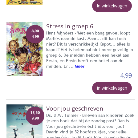
In winkelwagen
Stress in groep 6
8,90
Hans Mijnders - 'Met een bang gevoel loopt
4,99
Marlies naar de kast. Maar... dit kan toch
niet? Dit is verschrikkelijk! Kapot... alles is
kapot!' Het is helemaal niet meer gezellig in
groep 6. De meiden hebben een hekel aan
Erwin, en Erwin heeft een hekel aan de
meiden. Er ...
Meer
4,99
In winkelwagen
Voor jou geschreven
13,50
Ds. D.W. Tuinier - Brieven aan kinderen Zoek
9,90
je een boek dat bij de zondag past? Dan is
Voor jou geschreven echt iets voor jou!
Daarin vind je 52 hoofdstukjes, voor elke
zondag één. In dit boek lees je over dingen