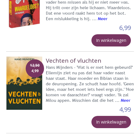
vader hem missen als hij er niet meer was.
Hij trilt over zijn hele lichaam. Waardeloos.
Dat ene woord raakt hem tot op het bot.
Een mislukkeling is hij. ...
Meer
6,99
In winkelwagen
Vechten of vluchten
12,50
Hans Mijnders - 'Wat is er met hem gebeurd?'
4,99
Ellemijn ziet nu pas dat haar vader naast
haar staat. Haar moeder en Bibian staan in
de deuropening. Ze schudt haar hoofd. 'Geen
idee, maar het moet iets heel ergs zijn.' 'Hoe
komen we daarachter?' vraagt vader. 'Ik zal
Milou appen. Misschien dat die het ...
Meer
4,99
In winkelwagen