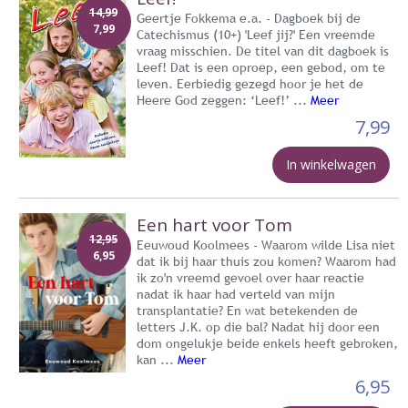
14,99
Geertje Fokkema e.a. - Dagboek bij de
7,99
Catechismus (10+) 'Leef jij?' Een vreemde
vraag misschien. De titel van dit dagboek is
Leef! Dat is een oproep, een gebod, om te
leven. Eerbiedig gezegd hoor je het de
Heere God zeggen: ‘Leef!’ ...
Meer
7,99
In winkelwagen
Een hart voor Tom
12,95
Eeuwoud Koolmees - Waarom wilde Lisa niet
6,95
dat ik bij haar thuis zou komen? Waarom had
ik zo'n vreemd gevoel over haar reactie
nadat ik haar had verteld van mijn
transplantatie? En wat betekenden de
letters J.K. op die bal? Nadat hij door een
dom ongelukje beide enkels heeft gebroken,
kan ...
Meer
6,95