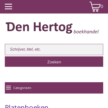
0
Winkelwagen:
0
Categorieën
Platenboeken...