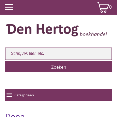
0
Winkelwagen:
0
Categorieën
Doop