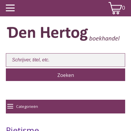
0
Winkelwagen:
0
Categorieën
Pietisme