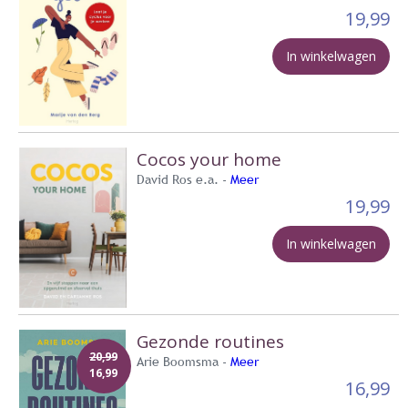
19,99
In winkelwagen
Cocos your home
David Ros e.a. -
Meer
19,99
In winkelwagen
Gezonde routines
20,99
Arie Boomsma -
Meer
16,99
16,99