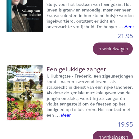
Sluijs voor het bestaan van haar gezin. Het
leven is grauw en armoedig, maar wanneer
Franse soldaten in hun kleine huisje worden
ingekwartierd, ontstaat er licht en
onverwachte vrolijkheid. De honger ...
Meer
21,95
In winkelwagen
Een gelukkige zanger
I. Hubregtse - Frederik, een zigeunerjongen,
komt - na een zwervend leven - als
stalknecht in dienst van een rijke landheer.
Als deze de geniale muzikale gaven van de
jongen ontdekt, wordt hij als zanger en
violist aangesteld om de feesten op het
landgoed op te luisteren. Het contact met
een ...
Meer
19,95
In winkelwagen