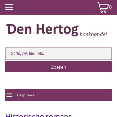
0
Winkelwagen:
0
Categorieën
Historische romans