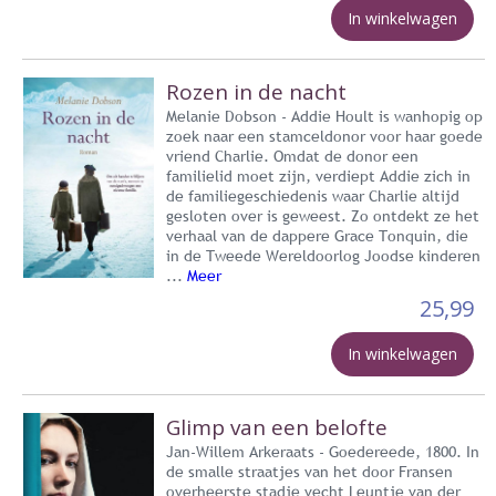
In winkelwagen
Rozen in de nacht
Melanie Dobson - Addie Hoult is wanhopig op
zoek naar een stamceldonor voor haar goede
vriend Charlie. Omdat de donor een
familielid moet zijn, verdiept Addie zich in
de familiegeschiedenis waar Charlie altijd
gesloten over is geweest. Zo ontdekt ze het
verhaal van de dappere Grace Tonquin, die
in de Tweede Wereldoorlog Joodse kinderen
...
Meer
25,99
In winkelwagen
Glimp van een belofte
Jan-Willem Arkeraats - Goedereede, 1800. In
de smalle straatjes van het door Fransen
overheerste stadje vecht Leuntje van der