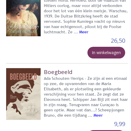
stellen wordt verwoest door de waanzin van
Hitlers oorlog, maar voor altijd verbonden
door het lot van één klein meisje. Warschau,
1939. De Duitse Blitzkrieg heeft de stad
verwoest. Sophie Kumiega wacht op nieuws
van haar echtgenoot, piloot bij de Poolse
luchtmacht. Ze ...
Meer
26,50
In winkelwagen
Boegbeeld
Ada Schouten-Verrips - Ze zijn al een etmaal
op zee, de opvarenden van de Maria
Elisabeth, als er plotseling een gekleurde
verschijning voor hen staat. Ze zegt dat ze
Eleonora heet. Schipper Jan Bijl zit met haar
in zijn maag. Terugvaren naar Curaçao is
geen optie. Maar wat dan...? Scheepjongen
Bruno, die een tijdlang ...
Meer
9,99