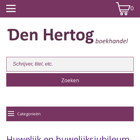
0
Winkelwagen:
0
Categorieën
Huwelijk en huwelijksjubileum