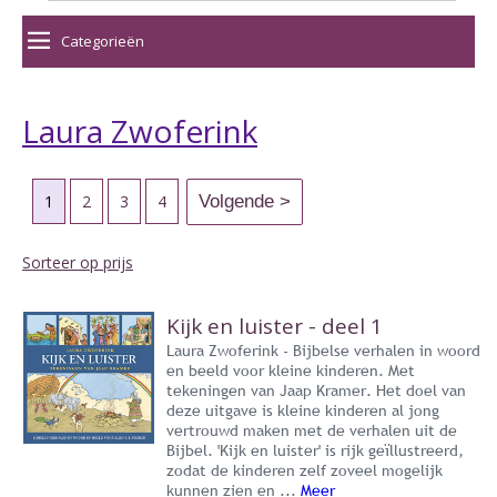
Categorieën
Laura Zwoferink
1
2
3
4
Sorteer op prijs
Kijk en luister - deel 1
Laura Zwoferink - Bijbelse verhalen in woord
en beeld voor kleine kinderen. Met
tekeningen van Jaap Kramer. Het doel van
deze uitgave is kleine kinderen al jong
vertrouwd maken met de verhalen uit de
Bijbel. 'Kijk en luister' is rijk geïllustreerd,
zodat de kinderen zelf zoveel mogelijk
kunnen zien en ...
Meer