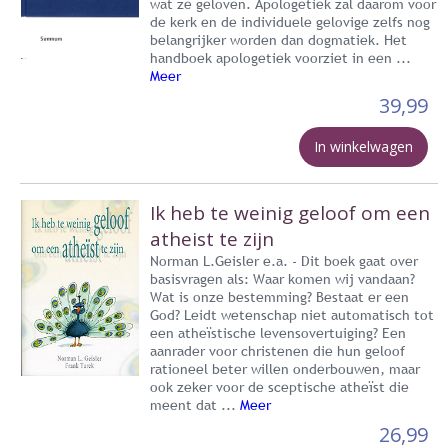
wat ze geloven. Apologetiek zal daarom voor
de kerk en de individuele gelovige zelfs nog
belangrijker worden dan dogmatiek. Het
handboek apologetiek voorziet in een ...
Meer
39,99
In winkelwagen
Ik heb te weinig geloof om een
atheist te zijn
Norman L.Geisler e.a. - Dit boek gaat over
basisvragen als: Waar komen wij vandaan?
Wat is onze bestemming? Bestaat er een
God? Leidt wetenschap niet automatisch tot
een atheïstische levensovertuiging? Een
aanrader voor christenen die hun geloof
rationeel beter willen onderbouwen, maar
ook zeker voor de sceptische atheïst die
meent dat ...
Meer
26,99