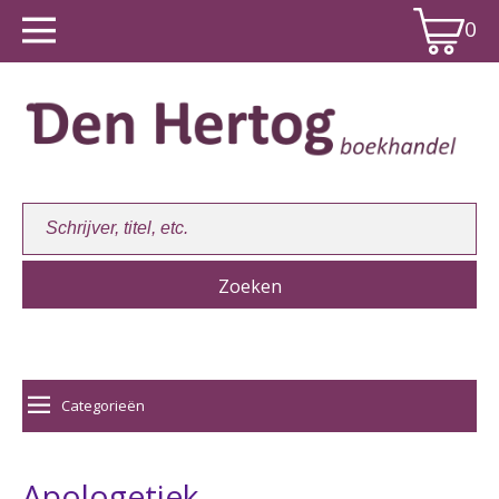
0
Winkelwagen:
0
Categorieën
Apologetiek