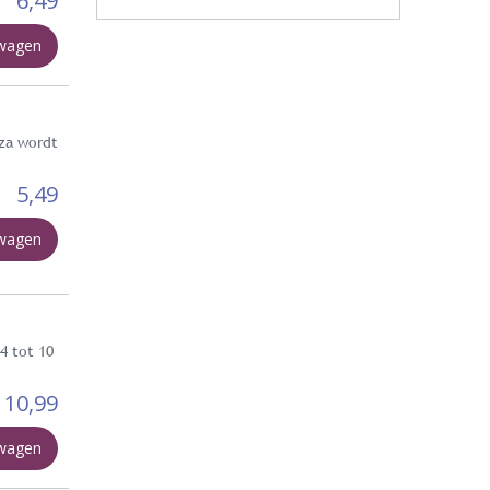
6,49
lwagen
zza wordt
5,49
lwagen
4 tot 10
10,99
lwagen