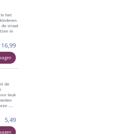
 in het
 kinderen
 de straat
tten in
16,99
lwagen
et de
e
oor leuk
 bieden
eze ...
5,49
lwagen