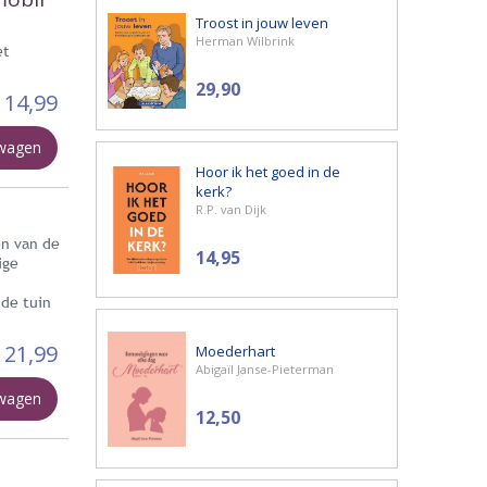
Troost in jouw leven
Herman Wilbrink
et
29,90
14,99
lwagen
Hoor ik het goed in de
kerk?
R.P. van Dijk
en van de
14,95
ige
 de tuin
21,99
Moederhart
Abigaïl Janse-Pieterman
lwagen
12,50