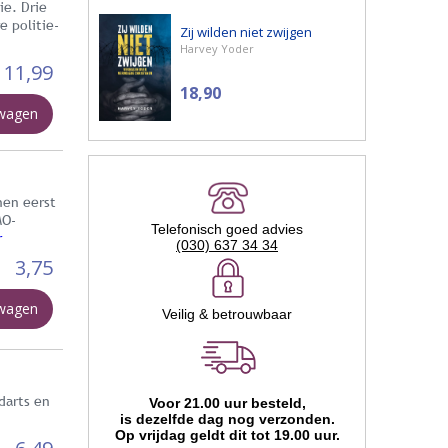
ie. Drie
e politie-
Zij wilden niet zwijgen
Harvey Yoder
11,99
18,90
lwagen
nen eerst
MO-
Telefonisch goed advies
r
(030) 637 34 34
3,75
lwagen
Veilig & betrouwbaar
darts en
Voor 21.00 uur besteld,
is dezelfde dag nog verzonden.
Op vrijdag geldt dit tot 19.00 uur.