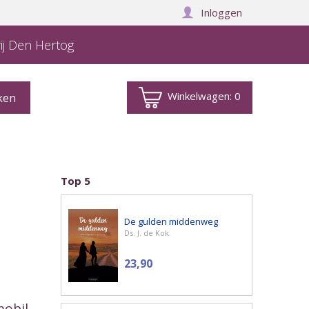
Inloggen
ij Den Hertog
Winkelwagen:
0
Top 5
De gulden middenweg
Ds. J. de Kok
23,90
mobil