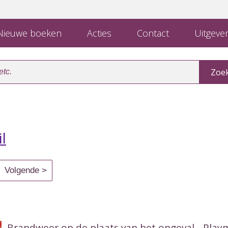
ieuwe boeken
Acties
Contact
Uitgever
l
Brandweer op de plaats van het ongeval - Play