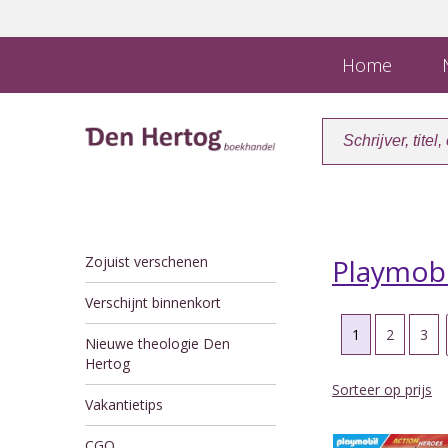
Home
N
Zojuist verschenen
Playmobi
Verschijnt binnenkort
1
2
3
Nieuwe theologie Den
Hertog
Sorteer op prijs
Vakantietips
CGO