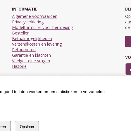
INFORMATIE
BL
Algemene voorwaarden
Op 
Privacyverklaring
aan
Modelformulier voor herroeping
de 
Bestellen
Betaalmogelijkheden
Verzendkosten en levering
Retourneren
Garantie en klachten
VO
Veelgestelde vragen
Historie
Alle prijzen zijn inclusief btw en exclusief eventuele
verzendkosten.
e goed te laten werken en om statistieken te verzamelen.
eren
Opslaan